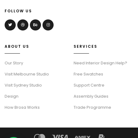
FOLLOW US
ABOUT US
SERVICES
Our Story
Need Interior Design Help?
Visit Melbourne Studio
Free Swatches
Visit Sydney Studio
Support Centre
Design
Assembly Guides
How Brosa Works
Trade Programme